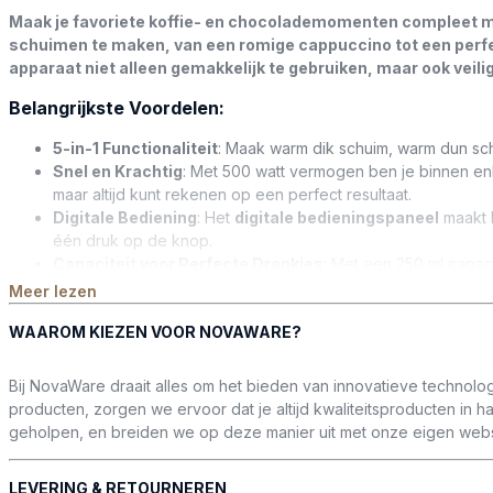
Maak je favoriete koffie- en chocolademomenten compleet me
schuimen te maken, van een romige cappuccino tot een perfec
apparaat niet alleen gemakkelijk te gebruiken, maar ook veili
Belangrijkste Voordelen:
5-in-1 Functionaliteit
: Maak warm dik schuim, warm dun sc
Snel en Krachtig
: Met 500 watt vermogen ben je binnen enk
maar altijd kunt rekenen op een perfect resultaat.
Digitale Bediening
: Het
digitale bedieningspaneel
maakt h
één druk op de knop.
Capaciteit voor Perfecte Drankjes
: Met een 250 ml capac
of gasten hebt.
Meer lezen
Veiligheid en Gemak
: Dankzij de automatische uitschakeli
WAAROM KIEZEN VOOR NOVAWARE?
maken over oververhitting of ongewenst doorwerken van he
Stil en Efficiënt
: Met slechts 60 dB geluid kun je je favor
Bij NovaWare draait alles om het bieden van innovatieve technolo
Waarom kies je voor de NovaWare Melkopschuimer?
producten, zorgen we ervoor dat je altijd kwaliteitsproducten in 
geholpen, en breiden we op deze manier uit met onze eigen websi
5-in-1 functionaliteit
: Maak warm dik schuim, warm dun sc
Snel en krachtig
: Geniet van 500 watt vermogen en binnen
Gebruiksgemak
: Het digitale bedieningspaneel maakt het
LEVERING & RETOURNEREN