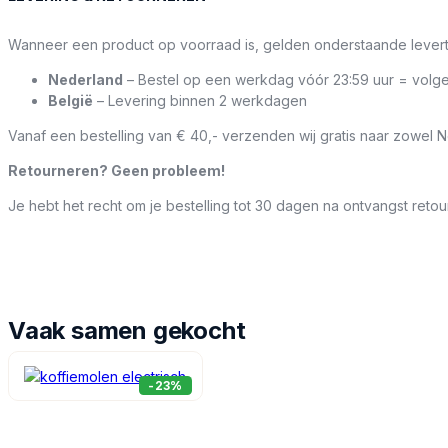
Veilig en betrouwbaar
: De automatische uitschakeling zorg
Stil
: Met slechts 60 dB geniet je van je favoriete drankjes z
Wanneer een product op voorraad is, gelden onderstaande levert
Makkelijk Schoon te Houden:
Nederland
– Bestel op een werkdag vóór 23:59 uur = volg
De RVS behuizing met antikleeflaag zorgt ervoor dat het schoonma
België
– Levering binnen 2 werkdagen
melk of schuim aan de binnenkant blijft kleven.
Vanaf een bestelling van € 40,- verzenden wij gratis naar zowel N
Speciaal Voor Jou:
Retourneren? Geen probleem!
Met de precisie schenktuit kun je niet alleen genieten van de lekk
Je hebt het recht om je bestelling tot 30 dagen na ontvangst retou
Specificaties:
Vermogen: 500W
Capaciteit schuimen: 250 ml
Capaciteit verwarmen: 500 ml
Vaak samen gekocht
Afmetingen: 15,5 cm x 14,5 cm x 18,5 cm
Materiaal: RVS met antikleeflaag
Veiligheid: Automatische uitschakeling
-23%
Bediening: Digitaal bedieningspaneel
Maximale temperatuur: 65°C
Bestel nu jouw NovaWare Melkopschuimer en geniet van de be