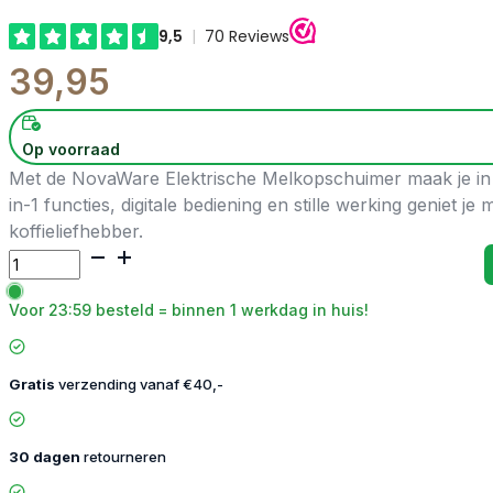
39,95
Op voorraad
Met de NovaWare Elektrische Melkopschuimer maak je in 
in-1 functies, digitale bediening en stille werking geniet je
koffieliefhebber.
5-
in-
1
Voor 23:59 besteld = binnen 1 werkdag in huis!
Melkopschuimer
met
Schenktuit
Gratis
verzending vanaf €40,-
aantal
30 dagen
retourneren