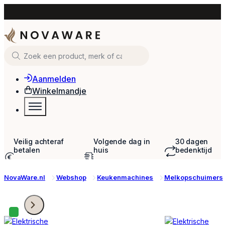
Zoeken
Aanmelden
Winkelmandje
Veilig achteraf
Volgende dag in
30 dagen
betalen
huis
bedenktijd
Met o.a. iDEAL &
Bij bestellingen voor
om te retourne
Klarna
23:59
NovaWare.nl
Webshop
Keukenmachines
Melkopschuimers