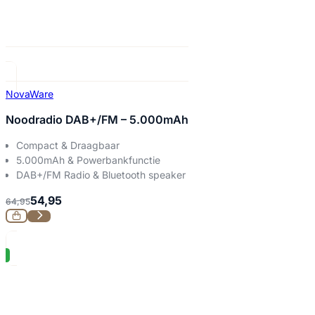
NovaWare
Noodradio DAB+/FM – 5.000mAh
Compact & Draagbaar
5.000mAh & Powerbankfunctie
DAB+/FM Radio & Bluetooth speaker
54,95
64,95
%