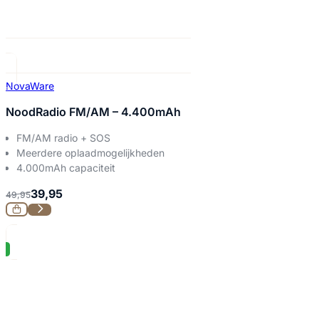
NovaWare
NoodRadio FM/AM – 4.400mAh
FM/AM radio + SOS
Meerdere oplaadmogelijkheden
4.000mAh capaciteit
39,95
49,95
%