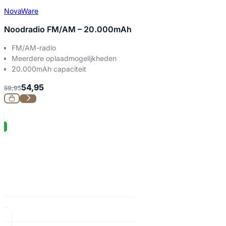
NovaWare
Noodradio FM/AM – 20.000mAh
FM/AM-radio
Meerdere oplaadmogelijkheden
20.000mAh capaciteit
54,95
59,95
%