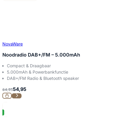
NovaWare
Noodradio DAB+/FM – 5.000mAh
Compact & Draagbaar
5.000mAh & Powerbankfunctie
DAB+/FM Radio & Bluetooth speaker
54,95
64,95
%