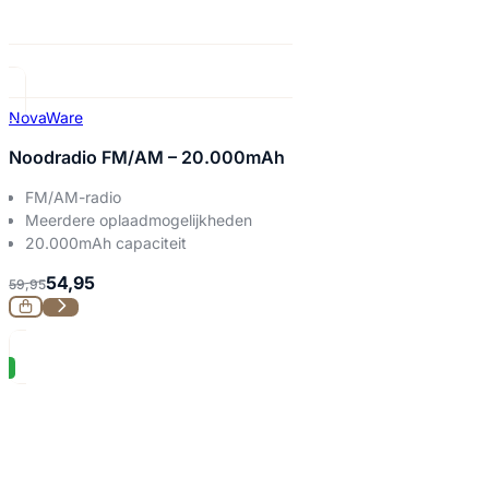
NovaWare
Noodradio FM/AM – 20.000mAh
FM/AM-radio
Meerdere oplaadmogelijkheden
20.000mAh capaciteit
54,95
59,95
%