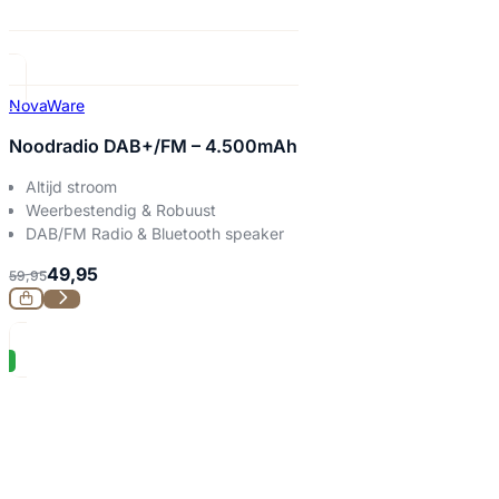
NovaWare
Noodradio DAB+/FM – 4.500mAh
Altijd stroom
Weerbestendig & Robuust
DAB/FM Radio & Bluetooth speaker
49,95
59,95
%