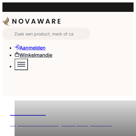
Zoeken
Aanmelden
Winkelmandje
Noodradio's
Altijd voorbereid in noodgevallen, waar je ook bent.