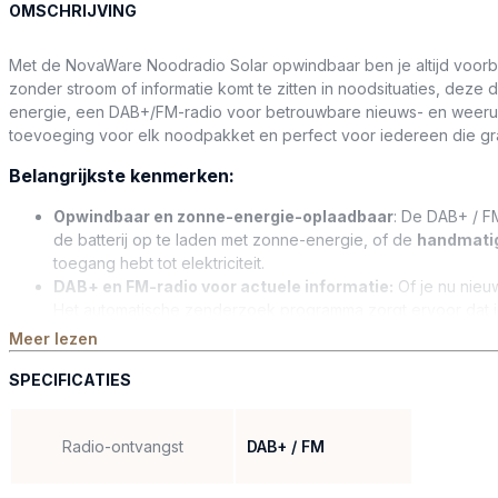
OMSCHRIJVING
Met de NovaWare Noodradio Solar opwindbaar ben je altijd voorber
zonder stroom of informatie komt te zitten in noodsituaties, d
energie, een DAB+/FM-radio voor betrouwbare nieuws- en weerup
toevoeging voor elk noodpakket en perfect voor iedereen die gr
Belangrijkste kenmerken:
Opwindbaar en zonne-energie-oplaadbaar
: De DAB+ / 
de batterij op te laden met zonne-energie, of de
handmati
toegang hebt tot elektriciteit.
DAB+ en FM-radio voor actuele informatie:
Of je nu nieu
Het automatische zenderzoek programma zorgt ervoor dat je s
noodsituaties en houdt je up to date, zelfs als andere commu
Meer lezen
Powerbank met 4500mAh batterij
: Met de ingebouwde
SPECIFICATIES
zonder toegang tot stroom, zodat je altijd in contact kunt blij
Bluetooth speaker voor muziek en entertainment
: Dank
favoriete muziek of podcasts, waar je ook bent.
Radio-ontvangst
DAB+ / FM
Weerbestendig ontwerp
: De
NovaWare Noodradio DAB s
maakt het apparaat ideaal voor outdoor activiteiten zoals ka
Ingebouwde LED-zaklamp
: De noodradio beschikt over e