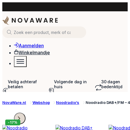
Zoeken
Aanmelden
Winkelmandje
Veilig achteraf
Volgende dag in
30 dagen
betalen
huis
bedenktijd
Met o.a. iDEAL &
Bij bestellingen voor
om te retourne
Klarna
23:59
NovaWare.nl
Webshop
Noodradio’s
Noodradio DAB+/FM – 
-17%