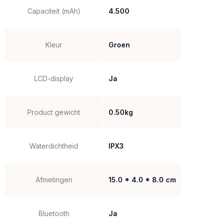
het apparaat perfect voor noodsituaties of nacht expedities.
Capaciteit (mAh)
4.500
Een veilige keuze voor elk huishouden, elke reiziger en elke outd
Kleur
Groen
LCD-display
Ja
Product gewicht
0.50kg
Waterdichtheid
IPX3
Afmetingen
15.0 * 4.0 * 8.0 cm
Bluetooth
Ja