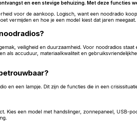
vangst en een stevige behuizing. Met deze functies weet
heid voor de aankoop. Logisch, want een noodradio koop j
oet vermijden en hoe je een model kiest dat jaren meegaat.
noodradios?
ak, veiligheid en duurzaamheid. Voor noodradios staat er
ken als accuduur, materiaalkwaliteit en gebruiksvriendelij
 betrouwbaar?
o en een lampje. Dit zijn de functies die in een crisissituat
act. Kies een model met handslinger, zonnepaneel, USB-poor
ng.