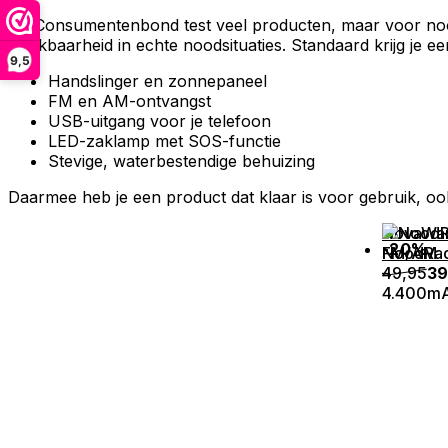
De Consumentenbond test veel producten, maar voor noodra
bruikbaarheid in echte noodsituaties. Standaard krijg je e
9,5
Handslinger en zonnepaneel
FM en AM-ontvangst
USB-uitgang voor je telefoon
LED-zaklamp met SOS-functie
Stevige, waterbestendige behuizing
Daarmee heb je een product dat klaar is voor gebruik, oo
NovaWa
-20%
NoodRad
49,95
39