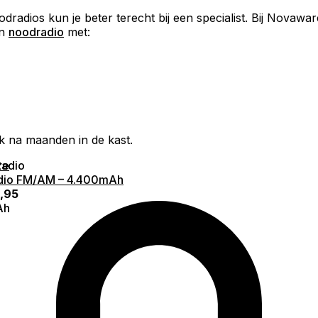
dios kun je beter terecht bij een specialist. Bij Novawar
en
noodradio
met:
k na maanden in de kast.
re
io FM/AM – 4.400mAh
,95