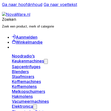
Ga naar hoofdinhoud
Ga naar voettekst
Zoeken
Aanmelden
Winkelmandje
Noodradio’s
Keukenmachines
Sapcentrifuges
Blenders
Staafmixers
Koffiemachines
Koffiemolens
Melkopschuimers
Hakmolens
Vacumeermachines
Elektronica