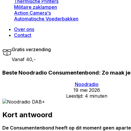
Thermische Printers
Militaire zaklampen
Action Camera's
Automatische Voederbakken
Over ons
Contact
Gratis verzending
Vanaf 40,-
Veilig achteraf betalen
Beste Noodradio Consumentenbond: Zo maak je d
Met o.a. iDEAL & Klarna
Noodradio
Volgende dag in huis
19 mei 2026
Leestijd: 4 minuten
Bij bestellingen voor 23:59
30 dagen bedenktijd
Kort antwoord
om te retourneren
De Consumentenbond heeft op dit moment geen aparte t