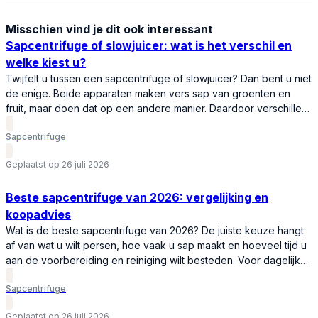
Misschien vind je dit ook interessant
Sapcentrifuge of slowjuicer: wat is het verschil en
welke kiest u?
Twijfelt u tussen een sapcentrifuge of slowjuicer? Dan bent u niet
de enige. Beide apparaten maken vers sap van groenten en
fruit, maar doen dat op een andere manier. Daardoor verschillen
ze in snelheid, sapopbrengst, gebruiksgemak en prijs. In deze
Sapcentrifuge
vergelijking leest u wat het verschil is tussen een sapcentrifuge
en een slowjuicer, welk apparaat…
Geplaatst op 26 juli 2026
Beste sapcentrifuge van 2026: vergelijking en
koopadvies
Wat is de beste sapcentrifuge van 2026? De juiste keuze hangt
af van wat u wilt persen, hoe vaak u sap maakt en hoeveel tijd u
aan de voorbereiding en reiniging wilt besteden. Voor dagelijks
thuisgebruik is een krachtige sapcentrifuge met meerdere
Sapcentrifuge
snelheden, een grote vulopening en een ruime pulpcontainer
meestal de beste keuze. Zo…
Geplaatst op 26 juli 2026