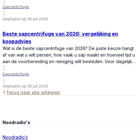
ze in snelheid, sapopbrengst, gebruiksgemak en prijs. In deze
Sapcentrifuge
vergelijking leest u wat het verschil is tussen een sapcentrifuge
en een slowjuicer, welk apparaat…
Geplaatst op 26 juli 2026
Beste sapcentrifuge van 2026: vergelijking en
koopadvies
Wat is de beste sapcentrifuge van 2026? De juiste keuze hangt
af van wat u wilt persen, hoe vaak u sap maakt en hoeveel tijd u
aan de voorbereiding en reiniging wilt besteden. Voor dagelijks
thuisgebruik is een krachtige sapcentrifuge met meerdere
Sapcentrifuge
snelheden, een grote vulopening en een ruime pulpcontainer
meestal de beste keuze. Zo…
Geplaatst op 26 juli 2026
Terug naar alle artikelen
Noodradio's
Noodradio’s