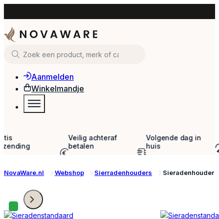
Zoeken
Aanmelden
Winkelmandje
Veilig achteraf
Volgende dag in
30 dagen
betalen
huis
bedenktijd
Met o.a. iDEAL &
Bij bestellingen voor
om te retourne
Klarna
23:59
NovaWare.nl
Webshop
Sierradenhouders
Sieradenhouder