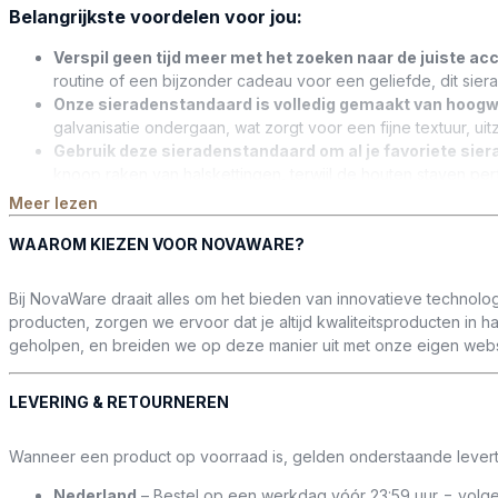
Belangrijkste voordelen voor jou:
Verspil geen tijd meer met het zoeken naar de juiste a
routine of een bijzonder cadeau voor een geliefde, dit sier
Onze sieradenstandaard is volledig gemaakt van hoogw
galvanisatie ondergaan, wat zorgt voor een fijne textuur, uitz
Gebruik deze sieradenstandaard om al je favoriete sier
knoop raken van halskettingen, terwijl de houten staven pe
en andere kleine accessoires. Houd eenvoudig al je sierade
Meer lezen
Dit unieke sieradenrekje maakt het opbergen van oorbel
WAAROM KIEZEN VOOR NOVAWARE?
bespaart je aanzienlijk tijd en moeite bij het organiseren va
kast of sieradenkamer.
Het sieradenrek heeft compacte afmetingen van 25 x 12,5
Bij NovaWare draait alles om het bieden van innovatieve technolo
oorbellenrekje voorkomt rommel en het verlies van uw siera
producten, zorgen we ervoor dat je altijd kwaliteitsproducten in 
Dit sieradenhouder is het perfecte cadeau voor elke vrou
geholpen, en breiden we op deze manier uit met onze eigen websi
oudejaarsavond en meer. Verwen je geliefden met onze sier
LEVERING & RETOURNEREN
Wanneer een product op voorraad is, gelden onderstaande levert
Nederland
– Bestel op een werkdag vóór 23:59 uur = volg